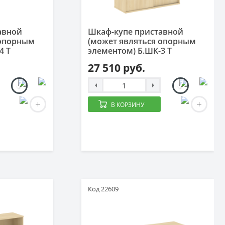
авной
Шкаф-купе приставной
 опорным
(может являться опорным
4 Т
элементом) Б.ШК-3 Т
27 510 руб.
В КОРЗИНУ
Код 22609