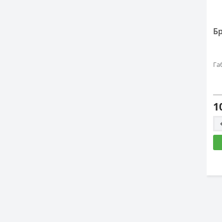
Б
Га
1