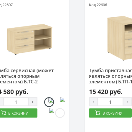
д 22607
Код 22606
умба сервисная (может
Тумба приставна
вляться опорным
являться опорны
ементом) Б.ТС-2
элементом) Б.ТП-
4 580 руб.
15 420 руб.
В КОРЗИНУ
В КОРЗИНУ