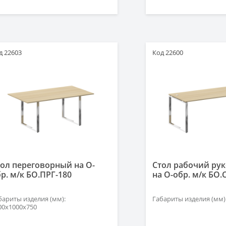
д 22603
Код 22600
ол переговорный на О-
Стол рабочий ру
р. м/к БО.ПРГ-180
на О-обр. м/к БО.
бариты изделия (мм):
Габариты изделия (мм)
00х1000х750