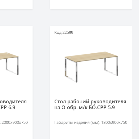
Код 22599
ководителя
Стол рабочий руководителя
СРР-6.9
на О-обр. м/к БО.СРР-5.9
: 2000х900х750
Габариты изделия (мм): 1800х900х750