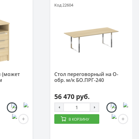
Код 22604
я (может
Стол переговорный на О-
м
обр. м/к БО.ПРГ-240
1
56 470 руб.
В КОРЗИНУ