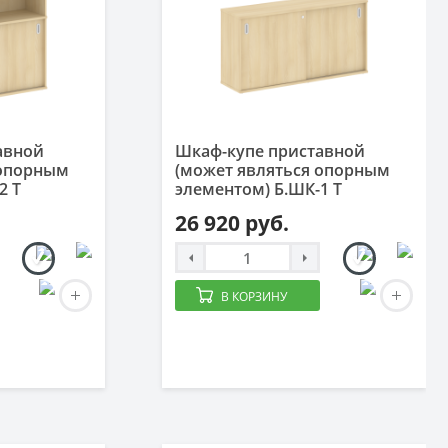
авной
Шкаф-купе приставной
 опорным
(может являться опорным
2 Т
элементом) Б.ШК-1 Т
26 920 руб.
В КОРЗИНУ