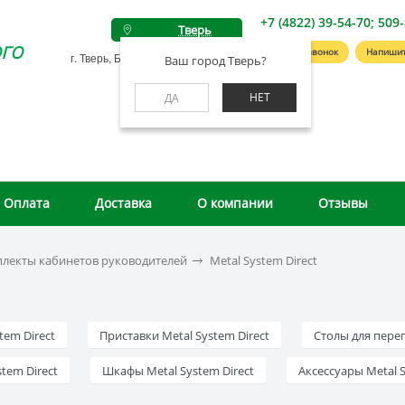
+7 (4822) 39-54-70; 509
Тверь
го
Заказать звонок
Напишит
г. Тверь, Беляковский пер., д. 46А
Ваш город Тверь?
НЕТ
ДА
Оплата
Доставка
О компании
Отзывы
лекты кабинетов руководителей
Metal System Direct
tem Direct
Приставки Metal System Direct
Столы для перег
tem Direct
Шкафы Metal System Direct
Аксессуары Metal S