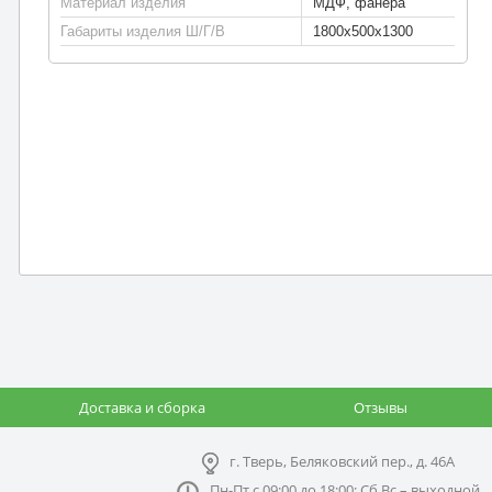
Материал изделия
МДФ, фанера
Габариты изделия Ш/Г/В
1800х500х1300
Доставка и сборка
Отзывы
г. Тверь, Беляковский пер., д. 46А
Пн-Пт с 09:00 до 18:00; Сб,Вс – выходной