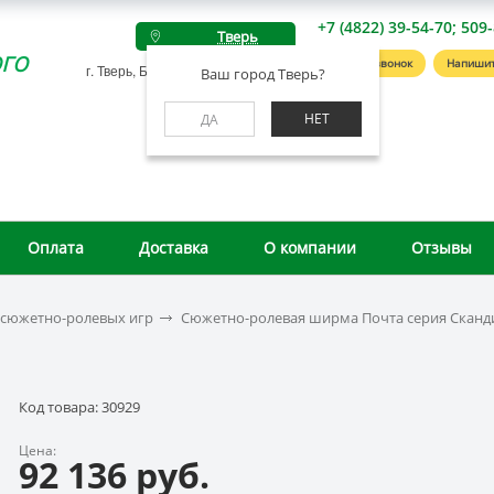
+7 (4822) 39-54-70; 509
Тверь
го
Заказать звонок
Напишит
г. Тверь, Беляковский пер., д. 46А
Ваш город Тверь?
НЕТ
ДА
Оплата
Доставка
О компании
Отзывы
 сюжетно-ролевых игр
Сюжетно-ролевая ширма Почта серия Сканди
Код товара: 30929
Цена:
92 136 руб.