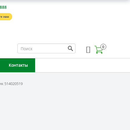
-888
е нам
0
Контакты
к 514020519