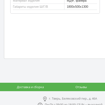
Материал изделия
МДФ, фанера
Габариты изделия Ш/Г/В
1800х500х1300
Доставка и сборка
Отзывы
г. Тверь, Беляковский пер., д. 46А
Пн-Пт с 09:00 до 18:00; Сб,Вс – выходной