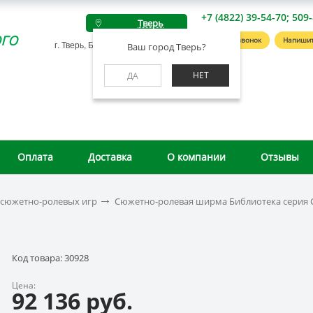
+7 (4822) 39-54-70; 509
Тверь
го
Заказать звонок
Напишит
г. Тверь, Беляковский пер., д. 46А
Ваш город Тверь?
НЕТ
ДА
Оплата
Доставка
О компании
Отзывы
 сюжетно-ролевых игр
Сюжетно-ролевая ширма Библиотека серия 
Код товара: 30928
Цена:
92 136 руб.