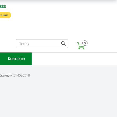
-888
е нам
0
Контакты
Скандик 514020518