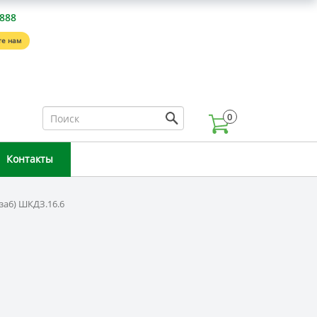
-888
е нам
0
Контакты
за6) ШКДЗ.16.6