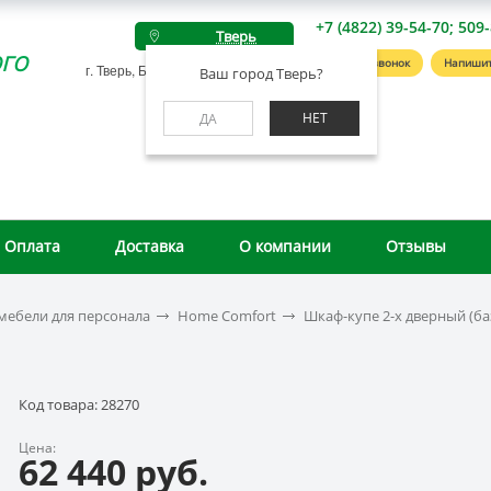
+7 (4822) 39-54-70; 509
Тверь
го
Заказать звонок
Напишит
г. Тверь, Беляковский пер., д. 46А
Ваш город Тверь?
НЕТ
ДА
Оплата
Доставка
О компании
Отзывы
мебели для персонала
Home Comfort
Шкаф-купе 2-х дверный (ба
Код товара: 28270
Цена:
62 440 руб.